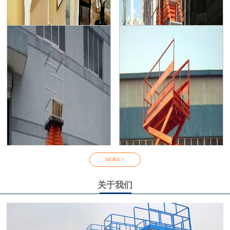
室外无障碍升降平台
酒吧升降舞台
MORE +
关于我们