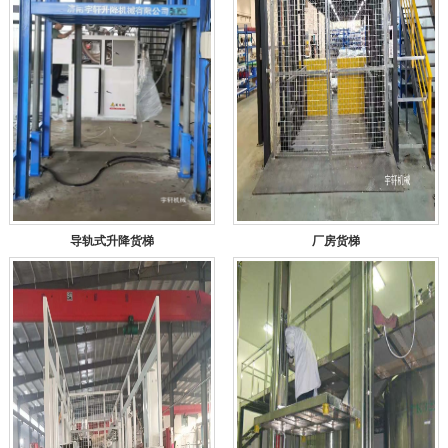
导轨式升降货梯
厂房货梯