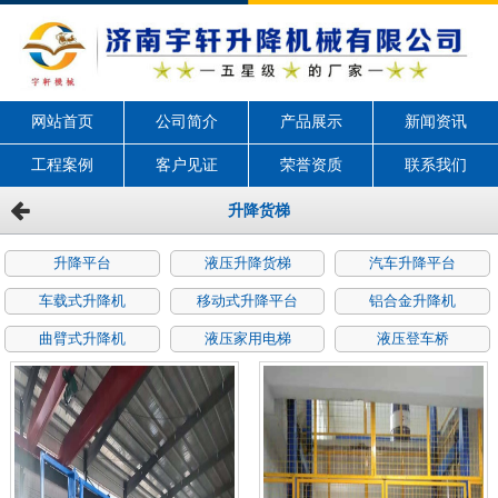
网站首页
公司简介
产品展示
新闻资讯
工程案例
客户见证
荣誉资质
联系我们
升降货梯
升降平台
液压升降货梯
汽车升降平台
车载式升降机
移动式升降平台
铝合金升降机
曲臂式升降机
液压家用电梯
液压登车桥