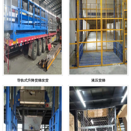
导轨式升降货梯发货
液压货梯