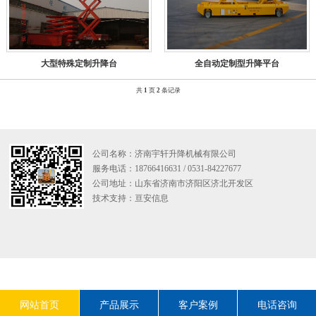
大型特殊定制升降台
全自动定制型升降平台
共
1
页
2
条记录
公司名称：济南宇轩升降机械有限公司
服务电话：18766416631 / 0531-84227677
公司地址：山东省济南市济阳区济北开发区
技术支持：
亘安信息
网站首页
产品展示
客户案例
电话咨询