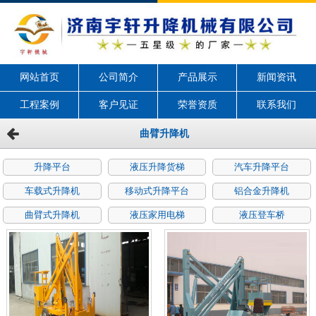
网站首页
公司简介
产品展示
新闻资讯
工程案例
客户见证
荣誉资质
联系我们
曲臂升降机
升降平台
液压升降货梯
汽车升降平台
车载式升降机
移动式升降平台
铝合金升降机
曲臂式升降机
液压家用电梯
液压登车桥