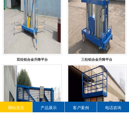
双柱铝合金升降平台
三柱铝合金升降平台
网站首页
产品展示
客户案例
电话咨询