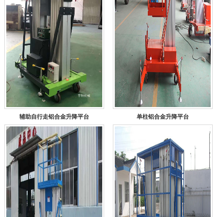
辅助自行走铝合金升降平台
单柱铝合金升降平台