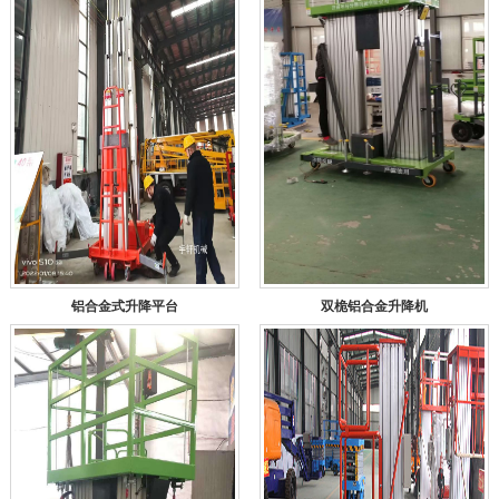
铝合金式升降平台
双桅铝合金升降机