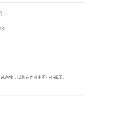
识
07次
具或杂物，以防在作业中不小心碾压。