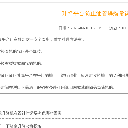
升降平台防止油管爆裂常
日期：2025-04-16 15:10:11 浏览：16
降平台厂家针对这一安全隐患，首要处理方法有：
前检查轮胎气压是否规范。
替换有裂纹或漏气的轮胎。
使液压液压升降平台在平坦的地上上进行作业，应及时收拾地上的尖利用
长时间在烈日下暴晒，假如有条件可用遮阳网或其他物品隐瞒轮胎。
：
式升降机在设计时需要考虑哪些因素
解一下济南升降货梯设备