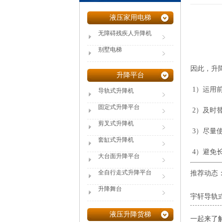
液压家用电梯
无障碍残疾人升降机
别墅电梯
因此，升
升降平台
1）运用
导轨式升降机
固定式升降平台
2）及时
剪叉式升降机
3）尽量
套缸式升降机
4）避免
大台面升降平台
全自行走式升降平台
推荐动态
升降舞台
宇轩导轨
液压升降货梯
一起来了