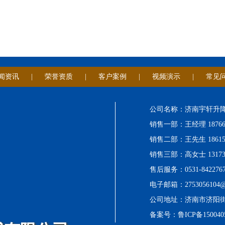
闻资讯
|
荣誉资质
|
客户案例
|
视频演示
|
常见
公司名称：济南宇轩升
销售一部：王经理 187664
销售二部：王先生 186154
销售三部：高女士 131730
售后服务：0531-8422767
电子邮箱：2753056104@
公司地址：济南市济阳街道
备案号：
鲁ICP备150040