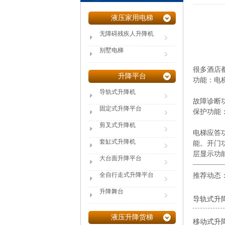
液压家用电梯
无障碍残疾人升降机
别墅电梯
很多酒店
升降平台
功能：电
导轨式升降机
故障诊断
固定式升降平台
保护功能
剪叉式升降机
电梯应答
套缸式升降机
能。开门
层显示功
大台面升降平台
全自行走式升降平台
推荐动态
升降舞台
导轨式升
液压升降货梯
移动式升