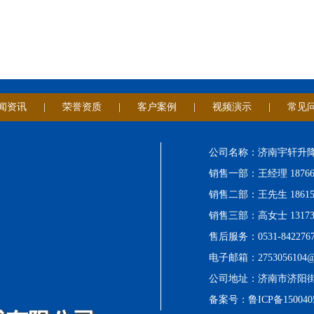
闻资讯
|
荣誉资质
|
客户案例
|
视频演示
|
常见
公司名称：济南宇轩升
销售一部：王经理 187664
销售二部：王先生 186154
销售三部：高女士 131730
售后服务：0531-8422767
电子邮箱：2753056104@
公司地址：济南市济阳街道
备案号：
鲁ICP备150040