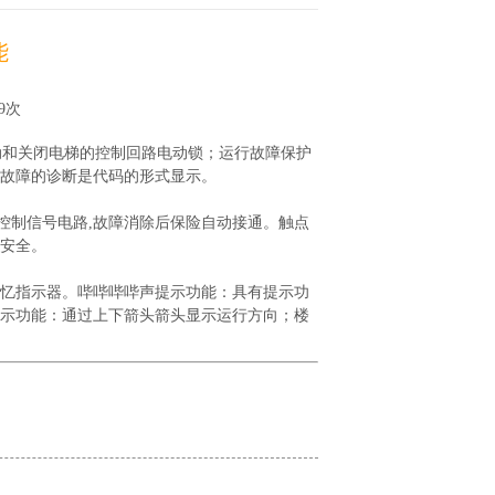
能
79次
动和关闭电梯的控制回路电动锁；运行故障保护
：故障的诊断是代码的形式显示。
控制信号电路,故障消除后保险自动接通。触点
保安全。
记忆指示器。哔哔哔哔声提示功能：具有提示功
显示功能：通过上下箭头箭头显示运行方向；楼