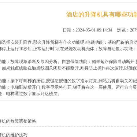
酒店的升降机具有哪些功
日期：2024-05-01 09:14:34 浏览：20
都选择安装升降盘,那么升降货梯有什么功能呢?电锁功能：基站配备的启
梯停止运行10秒后,正常运行时间,在燃烧发动机壳体；故障自动显示功能
功能：故障现象诊断及原因分析。自愈保险功能：如果短路保险自动断开,
：如果触点线圈在触点线圈关闭后不能断开,则将防止操作再次运行,以确
功能：按下呼叫梯的按钮,按键层按钮的数字指示灯亮,到站后将自动关闭
功能：电梯到站后开门,数字显示将打开,梯子将在这一层使用。运行方向
能：电梯通过数字显示到达楼层。
：
降机的故障调整策略
降机的维护技巧